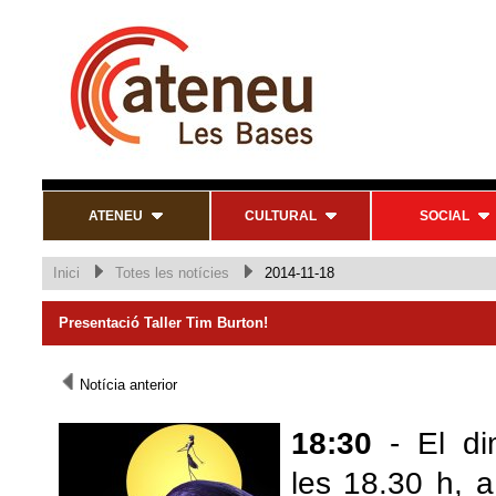
ATENEU
CULTURAL
SOCIAL
Inici
Totes les notícies
2014-11-18
Presentació Taller Tim Burton!
Notícia anterior
18:30
- El di
les 18.30 h, 