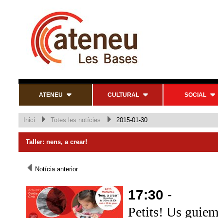
ATENEU
CULTURAL
SOCIAL
Inici
Totes les notícies
2015-01-30
Taller: nens, a crear!
Notícia anterior
17:30
-
Petits! Us guiem