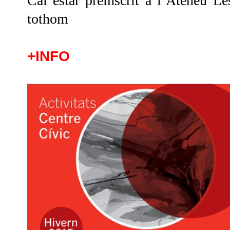
Cal e
star preinscrit a l’Ateneu L
tothom
+INFO