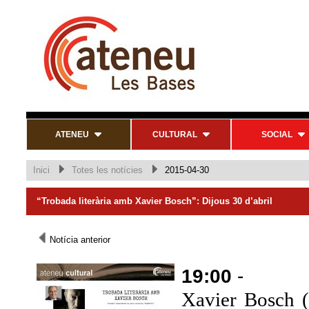
ATENEU
CULTURAL
SOCIAL
Inici
Totes les notícies
2015-04-30
“Trobada literària amb Xavier Bosch”: Dijous 30 d’abril
Notícia anterior
19:00
-
Xavier Bosch (