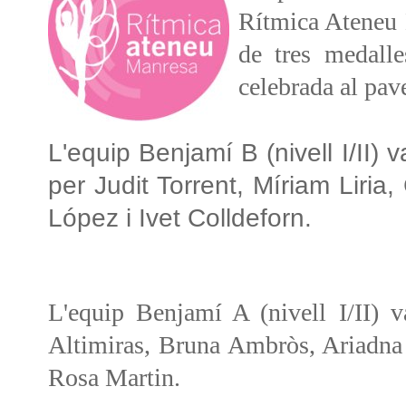
Rítmica Ateneu M
de tres medall
celebrada al pav
L'equip Benjamí B (nivell I/II)
per Judit Torrent, Míriam Liria
López i Ivet Colldeforn.
L'equip Benjamí A (nivell I/II) 
Altimiras, Bruna Ambròs, Ariadna
Rosa Martin.