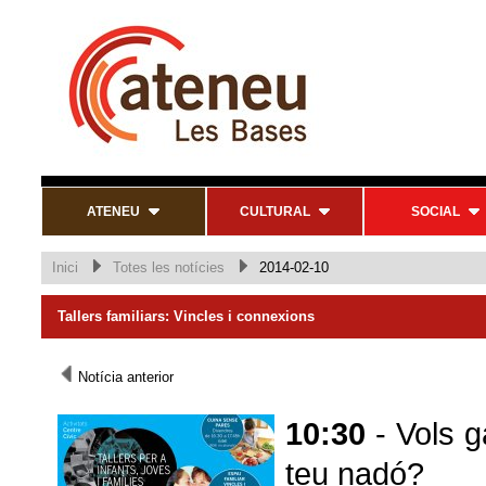
ATENEU
CULTURAL
SOCIAL
Inici
Totes les notícies
2014-02-10
Tallers familiars: Vincles i connexions
Notícia anterior
10:30
- Vols g
teu nadó?