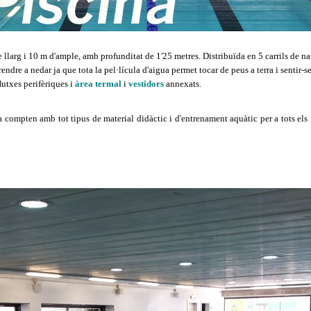
e llarg i 10 m d'ample, amb p
rofunditat de 1'25 metres. Distribuïda en 5 carrils de n
prendre a nedar ja que tota la pel·lícula d'aigua permet tocar de peus a terra i sentir-s
utxes perifèriques i
àrea termal
i
vestidors
annexats.
d
na compten amb tot tipus de material didàctic i d'entrenament aquàtic per a tots els 