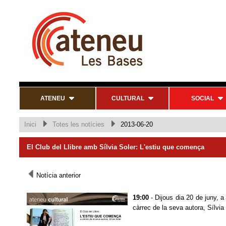
ATENEU
CULTURAL
SOCIAL
Inici
Totes les notícies
2013-06-20
El Club del Llibre amb Sílvia Soler: L'estiu que comença
Notícia anterior
19:00
- Dijous dia 20 de juny, a
càrrec de la seva autora, Sílvia 