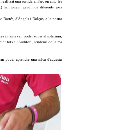
 realitzat una sortida al Parc on amb les
..) han pogut gaudir de diferents jocs
sc
Bartés
, d'Àngels i Dolços, a la nostra
tres infants van poder sopar al solàrium,
mint tots a l'Auditori, l'endemà de la mà
van poder aprendre una mica d'aquesta