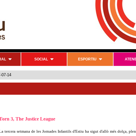
RAL
SOCIAL
ESPORTIU
ATEN
-07-14
Torn 3, The Justice League
La tercera setmana de les Jornades Infantils d'Estiu ha sigut d'allò més dolça, pl