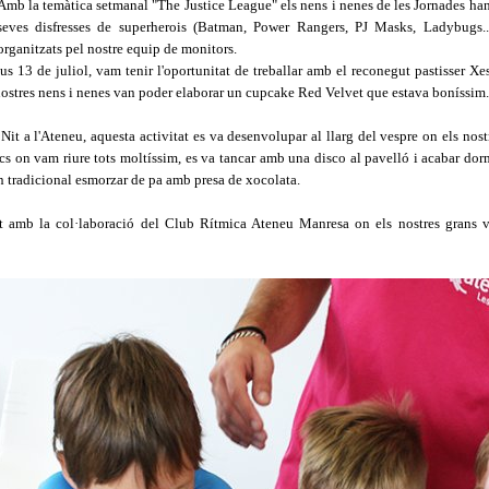
Amb la temàtica setmanal "
The
Justice
League
" els nens i nenes de les Jornades han
seves disfresses de superherois (Batman,
Power
Rangers
,
PJ
Masks
,
Ladybugs
.
organitzats pel nostre equip de monitors.
ous 13 de juliol, vam tenir l'oportunitat de treballar amb el reconegut pastisser
Xe
nostres nens i nenes van poder elaborar un cupcake
Red
Velvet
que estava boníssim.
a Nit a l'Ateneu, aquesta activitat es va desenvolupar al llarg del vespre on els nos
ocs on vam riure tots moltíssim, es va tancar amb una disco al pavelló i acabar dor
n tradicional esmorzar de pa amb
presa
de xocolata.
zat amb la col·laboració del Club Rítmica Ateneu Manresa on els nostres grans 