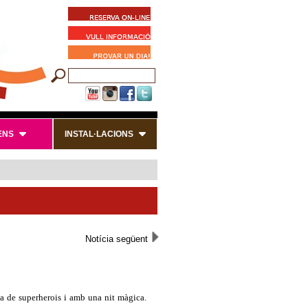
ENS
INSTAL·LACIONS
Notícia següent
ena de superherois i amb una nit màgica.