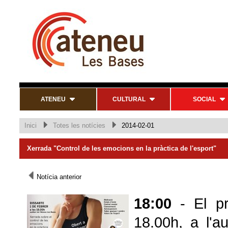
ATENEU
CULTURAL
SOCIAL
Inici
Totes les notícies
2014-02-01
Xerrada "Control de les emocions en la pràctica de l'esport"
Notícia anterior
18:00
-
El p
18.00h, a l'a