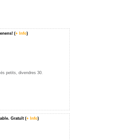
enens! (
+ Info
)
és petits, divendres 30.
ble. Gratuït (
+ Info
)