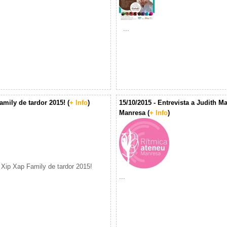
...
amily de tardor 2015! (
+ Info
)
15/10/2015 - Entrevista a Judith 
Manresa (
+ Info
)
l Xip Xap Family de tardor 2015!
...