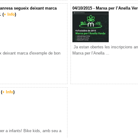
Manresa segueix deixant marca
04/10/2015 - Marxa per l’Anella Ve
. (
+ Info
)
Ja estan obertes les inscripcions ant
x deixant marca d'exemple de bon
Marxa per l’Anella ...
 (
+ Info
)
per a infants! Bike kids, amb seu a