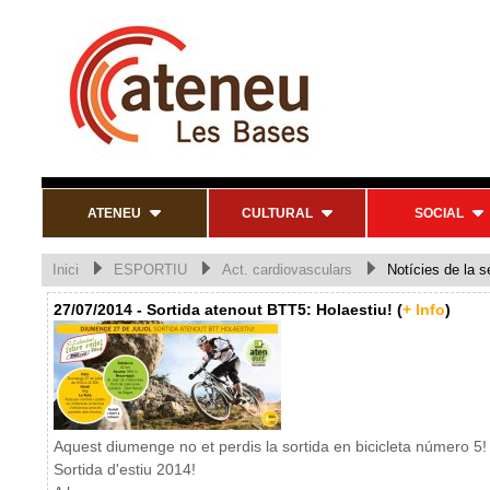
ATENEU
CULTURAL
SOCIAL
Inici
ESPORTIU
Act. cardiovasculars
Notícies de la s
27/07/2014 - Sortida atenout BTT5: Holaestiu! (
+ Info
)
Aquest diumenge no et perdis la sortida en bicicleta número 5!
Sortida d'estiu 2014!