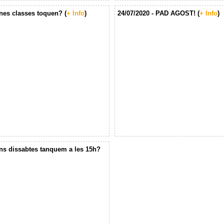
ines classes toquen? (
+ Info
)
24/07/2020 - PAD AGOST! (
+ Info
)
ins dissabtes tanquem a les 15h?