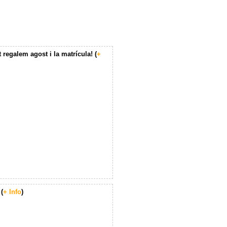
 regalem agost i la matrícula! (
+
(
+ Info
)