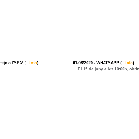
eja a l'SPA! (
+ Info
)
01/08/2020 - WHATSAPP (
+ Info
)
El 15 de juny a les 10:00h, obri