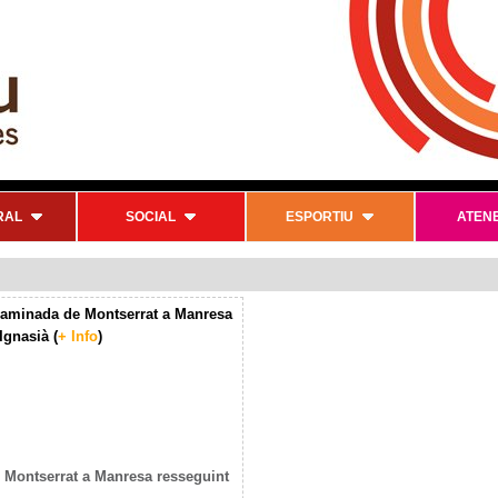
RAL
SOCIAL
ESPORTIU
ATEN
 caminada de Montserrat a Manresa
Ignasià (
+ Info
)
 Montserrat a Manresa resseguint