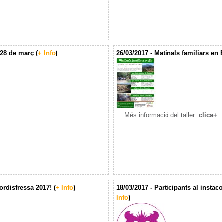
 28 de març (
+ Info
)
26/03/2017 - Matinals familiars en Bt
Més informació del taller:
clica+
.
rdisfressa 2017! (
+ Info
)
18/03/2017 - Participants al instac
Info
)