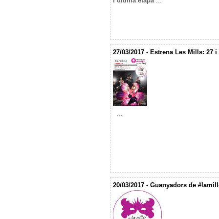
l’última etapa
...
27/03/2017 - Estrena Les Mills: 27 i
...
20/03/2017 - Guanyadors de #lamillo