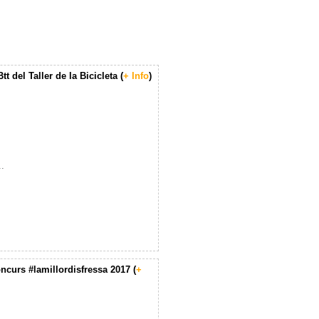
t del Taller de la Bicicleta (
+ Info
)
..
oncurs #lamillordisfressa 2017 (
+