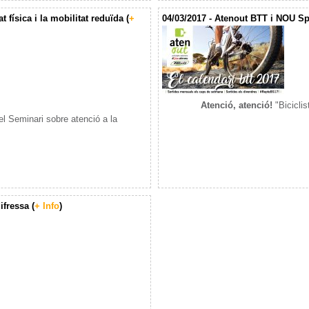
t física i la mobilitat reduïda (
+
04/03/2017 - Atenout BTT i NOU Sp
Atenció, atenció!
"Biciclist
el Seminari sobre atenció a la
fressa (
+ Info
)