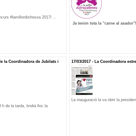
urs #lamillordisfressa 2017! ...
Ja tenim tota la "carne al asador"
de la Coordinadora de Jubilats i
17/03/2017 - La Coordinadora estre
La inauguració la va obrir la president
h de la tarda, tindrà lloc la