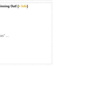
inning Out! (
+ Info
)
es" ...