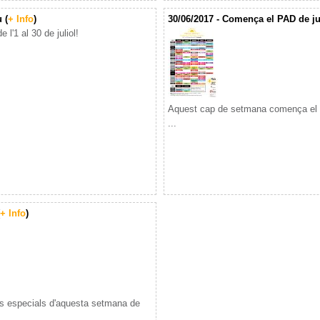
 (
+ Info
)
30/06/2017 - Comença el PAD de jul
e l'1 al 30 de juliol!
Aquest cap de setmana comença el no
...
+ Info
)
s especials d'aquesta setmana de