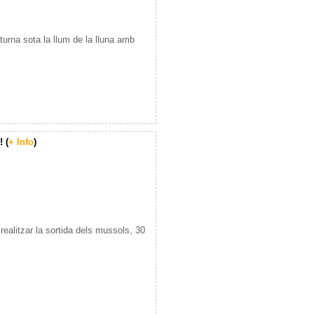
cturna sota la llum de la lluna amb
! (
+ Info
)
realitzar la sortida dels mussols, 30