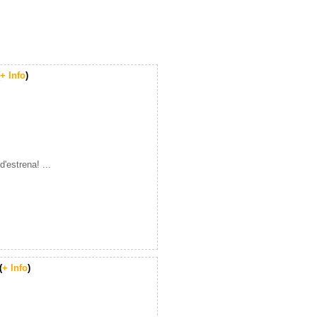
+ Info
)
'estrena! ...
(
+ Info
)