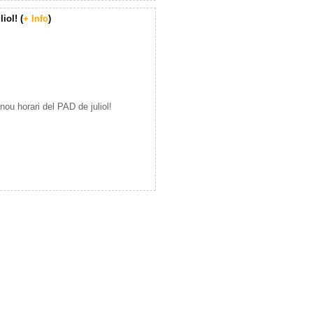
iol! (
+ Info
)
u horari del PAD de juliol!