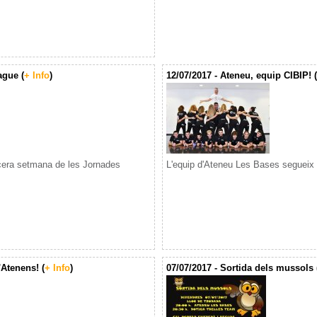
ague (
+ Info
)
12/07/2017 - Ateneu, equip CIBIP! (
era setmana de les Jornades
L'equip d'Ateneu Les Bases segueix d
'Atenens! (
+ Info
)
07/07/2017 - Sortida dels mussols 