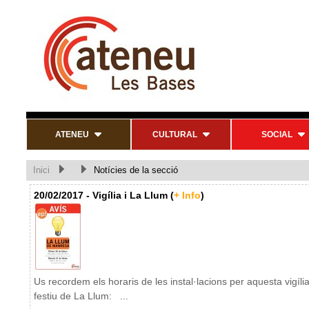
ATENEU
CULTURAL
SOCIAL
Inici
Notícies de la secció
20/02/2017 - Vigília i La Llum (
+ Info
)
Us recordem els horaris de les instal·lacions per aquesta vigília
festiu de La Llum: ...