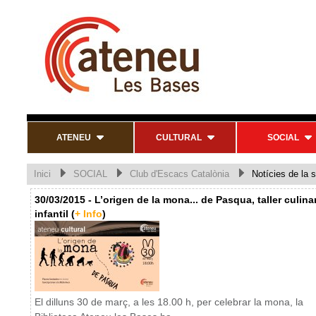
ATENEU
CULTURAL
SOCIAL
Inici
SOCIAL
Club d'Escacs Catalònia
Notícies de la s
30/03/2015 - L’origen de la mona... de Pasqua, taller culinar
infantil (
+ Info
)
El dilluns 30 de març, a les 18.00 h, per celebrar la mona, la