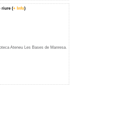
riure (
+ Info
)
blioteca Ateneu Les Bases de Manresa.