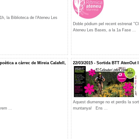
1h, la Biblioteca de l'Ateneu Les
Doble pòdium pel recent estrenat "
Ateneu Les Bases, a la 1a Fase ...
poètica a càrrec de Mireia Calafell,
22/03/2015 - Sortida BTT AtenOut 
Aquest diumenge no et perdis la sort
rem ...
muntanya! Ens ...