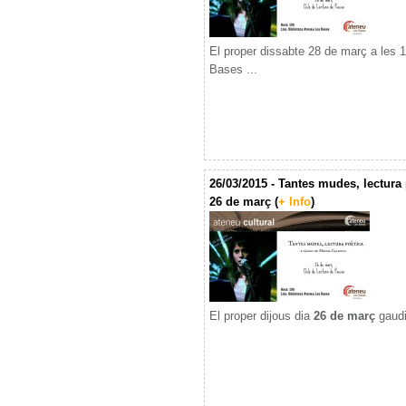
El proper dissabte 28 de març a les 1
Bases ...
26/03/2015 - Tantes mudes, lectura 
26 de març (
+ Info
)
El proper dijous dia
26 de març
gaudi