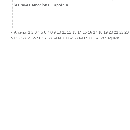
les teves emocions... aprèn a ...
«
Anterior
1
2
3
4
5
6
7
8
9
10
11
12
13
14
15
16
17
18
19
20
21
22
23
51
52
53
54
55
56
57
58
59
60
61
62
63
64
65
66
67
68
Següent
»