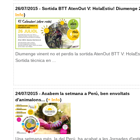
26/07/2015 - Sortida BTT AtenOut V: HolaEstiu! Diumenge 2
Info
)
Diumenge vinent no et perdis la sortida AtenOut BTT V: HolaEs
Sortida tècnica en ...
24/07/2015 - Acabem la setmana a Perú, ben envoltats
d'animalons... (
+ Info
)
Una setmana més, la del Perú, ha acabat a les Jornades d'esti