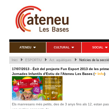
ATENEU
CULTURAL
SOCIAL
Inici
ESPORTIU
Act. aquàtiques
Notícies de la secció
17/07/2013 - Èxit del projecte Fun Esport 2013 de les prim
Jornades Infantils d'Estiu de l'Ateneu Les Bases (
+ Info
)
Els manresans més petits, des de 3 anys fins als 12, estan pas