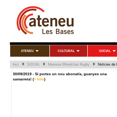
ATENEU
CULTURAL
SOCIAL
Inici
SOCIAL
Manresa Wheelchair Rugby
Notícies de l
30/09/2019 - Si portes un nou abonat/a, guanyes una
samarreta! (
+ Info
)