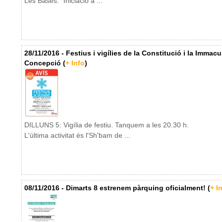
Les Bases: "Iniciació a ...
28/11/2016 - Festius i vigílies de la Constitució i la Immac
Concepció (
+ Info
)
DILLUNS 5: Vigília de festiu. Tanquem a les 20.30 h.
L'última activitat és l'Sh'bam de ...
08/11/2016 - Dimarts 8 estrenem pàrquing oficialment! (
+ I