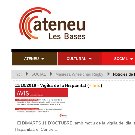
ATENEU
CULTURAL
SOCIAL
Inici
SOCIAL
Manresa Wheelchair Rugby
Notícies de l
11/10/2016 - Vigília de la Hispanitat (
+ Info
)
El DIMARTS 11 D'OCTUBRE, amb motiu de la vigília del dia l
Hispanitat, el Centre ...