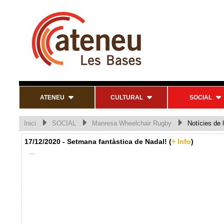
ATENEU
CULTURAL
SOCIAL
Inici
SOCIAL
Manresa Wheelchair Rugby
Notícies de l
17/12/2020 - Setmana fantàstica de Nadal! (
+ Info
)
...